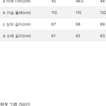
a 어깨 너비(cm)
45
46.5
48
b 가슴 둘레(cm)
112
115
12
c 상의 길이(cm)
67
68
69
d 소매 길이(cm)
61
62
63
픽토그램 가이드