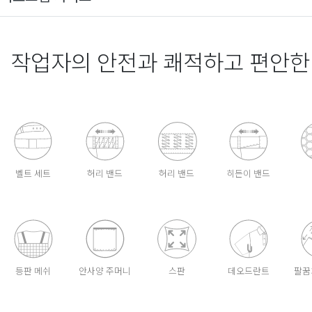
작업자의 안전과 쾌적하고 편안한
벨트 세트
허리 밴드
허리 밴드
히든이 밴드
등판 메쉬
안사양 주머니
스판
데오드란트
팔꿈