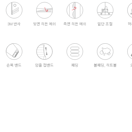
3M 반사
뒷면 히든 메쉬
측면 히든 메쉬
밑단 조절
허
손목 밴드
암홀 접밴드
패딩
볼패딩, 히트볼