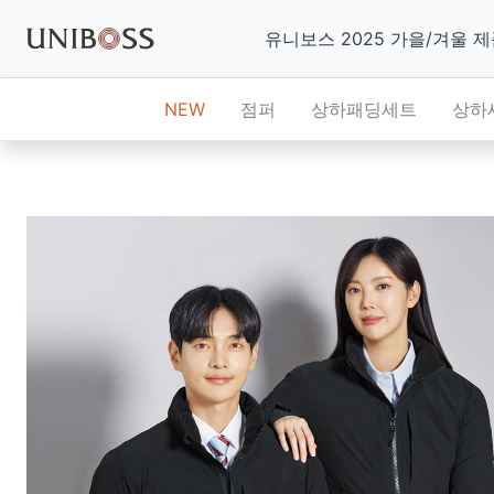
유니보스 2025 가을/겨울 
NEW
점퍼
상하패딩세트
상하