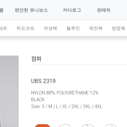
제품
편안한 유니보스
카다로그
판매처
세트
하프코트
위생복
블루진
제전복
방염복
점퍼
UBS 2319
NYLON 88%, POLYURETHANE 12%
BLACK
Size: S / M / L / XL / 2XL / 3XL / 4XL