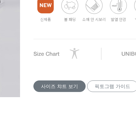
신제품
볼 패딩
소매 안 시보리
발열 안감
사이즈 챠트 보기
픽토그램 가이드