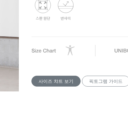
스판 원단
반사띠
사이즈 챠트 보기
픽토그램 가이드