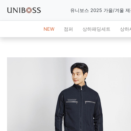
유니보스 2025 가을/겨울 
NEW
점퍼
상하패딩세트
상하