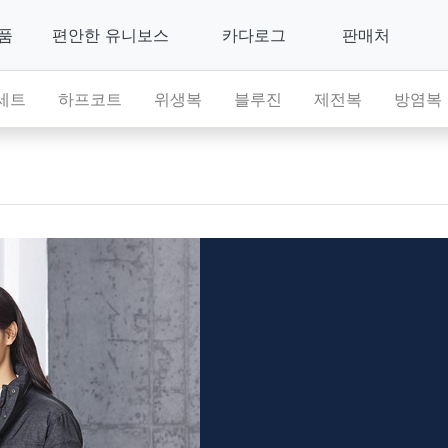
제품
편안한 유니보스
카다로그
판매처
세트
하프코트
위생복
블루진
제전복
방염복