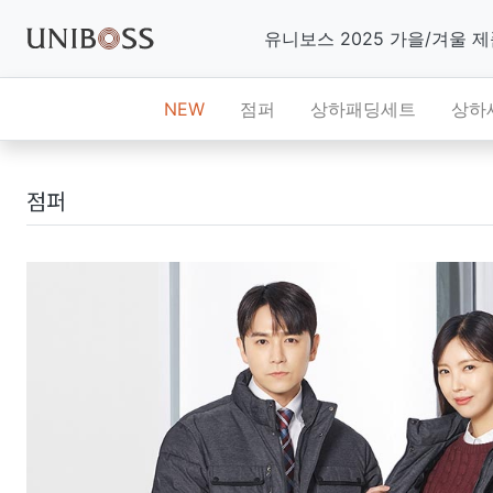
유니보스 2025 가을/겨울 
NEW
점퍼
상하패딩세트
상하
점퍼